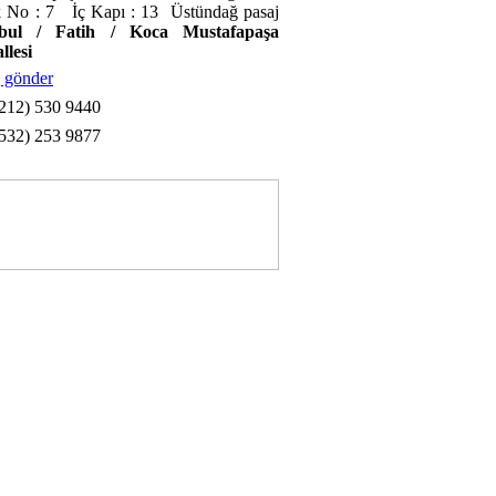
 No : 7 İç Kapı : 13 Üstündağ pasaj
nbul / Fatih / Koca Mustafapaşa
llesi
 gönder
212) 530 9440
532) 253 9877