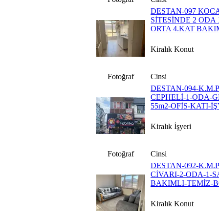
DESTAN-097 KOC
SİTESİNDE 2 ODA
ORTA 4.KAT BAKI
Kiralık Konut
Fotoğraf
Cinsi
DESTAN-094-K.M
CEPHELİ-1-ODA-G
55m2-OFİS-KATI-İ
Kiralık İşyeri
Fotoğraf
Cinsi
DESTAN-092-K.M
CİVARI-2-ODA-1-S
BAKIMLI-TEMİZ-B
Kiralık Konut