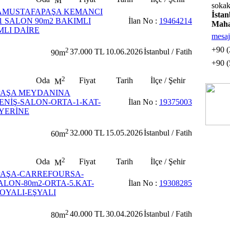
M
sokak
AMUSTAFAPAŞA KEMANCI
İsta
 1 SALON 90m2 BAKIMLI
İlan No :
19464214
Maha
MLI DAİRE
mesaj
+90 (
2
37.000 TL
10.06.2026
İstanbul / Fatih
90m
+90 (
2
Oda
Fiyat
Tarih
İlçe / Şehir
M
.PAŞA MEYDANINA
ENİŞ-SALON-ORTA-1-KAT-
İlan No :
19375003
ŞYERİNE
2
32.000 TL
15.05.2026
İstanbul / Fatih
60m
2
Oda
Fiyat
Tarih
İlçe / Şehir
M
.PAŞA-CARREFOURSA-
ALON-80m2-ORTA-5.KAT-
İlan No :
19308285
OYALI-EŞYALI
2
40.000 TL
30.04.2026
İstanbul / Fatih
80m