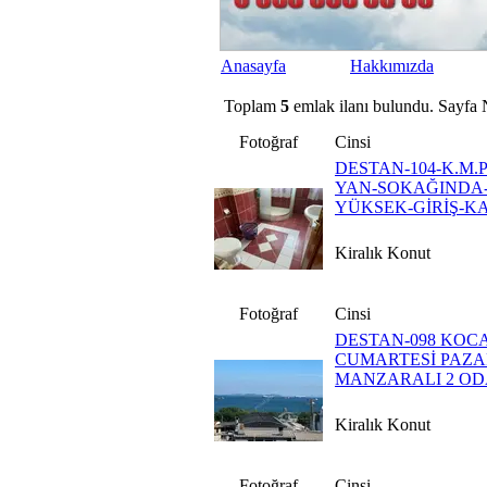
Anasayfa
Hakkımızda
Toplam
5
emlak ilanı bulundu. Sayfa 
Fotoğraf
Cinsi
DESTAN-104-K.M
YAN-SOKAĞINDA-
YÜKSEK-GİRİŞ-K
Kiralık Konut
Fotoğraf
Cinsi
DESTAN-098 KO
CUMARTESİ PAZAR
MANZARALI 2 ODA
Kiralık Konut
Fotoğraf
Cinsi