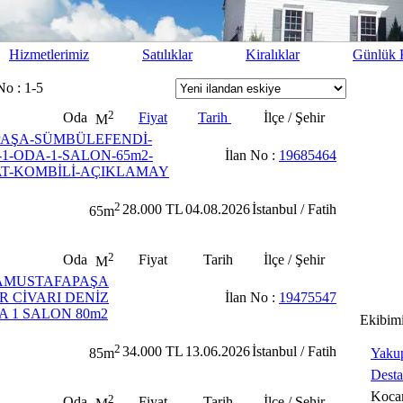
Hizmetlerimiz
Satılıklar
Kiralıklar
Günlük K
No : 1-5
2
Oda
Fiyat
Tarih
İlçe / Şehir
M
.PAŞA-SÜMBÜLEFENDİ-
1-ODA-1-SALON-65m2-
İlan No :
19685464
AT-KOMBİLİ-AÇIKLAMAY
2
28.000 TL
04.08.2026
İstanbul / Fatih
65m
2
Oda
Fiyat
Tarih
İlçe / Şehir
M
CAMUSTAFAPAŞA
 CİVARI DENİZ
İlan No :
19475547
 1 SALON 80m2
Ekibim
2
34.000 TL
13.06.2026
İstanbul / Fatih
Yaku
85m
Dest
Koca
2
Oda
Fiyat
Tarih
İlçe / Şehir