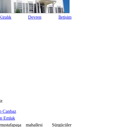
iralık
Devren
İletişim
iz
p Canbaz
an Emlak
mustafapaşa mahallesi Sürgücüler