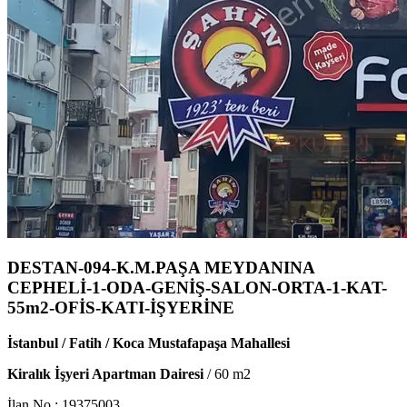
DESTAN-094-K.M.PAŞA MEYDANINA
CEPHELİ-1-ODA-GENİŞ-SALON-ORTA-1-KAT-
55m2-OFİS-KATI-İŞYERİNE
İstanbul / Fatih / Koca Mustafapaşa Mahallesi
Kiralık İşyeri Apartman Dairesi
/
60
m2
İlan No :
19375003