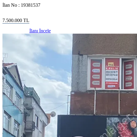
İlan No :
19381537
7.500.000
TL
İlanı İncele