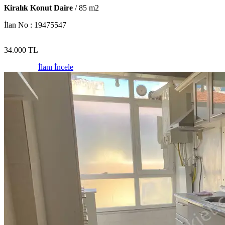
Kiralık Konut Daire
/
85
m2
İlan No :
19475547
34.000
TL
İlanı İncele