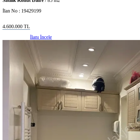
Satılık Konut Daire
/
85
m2
İlan No :
19429199
4.600.000
TL
İlanı İncele