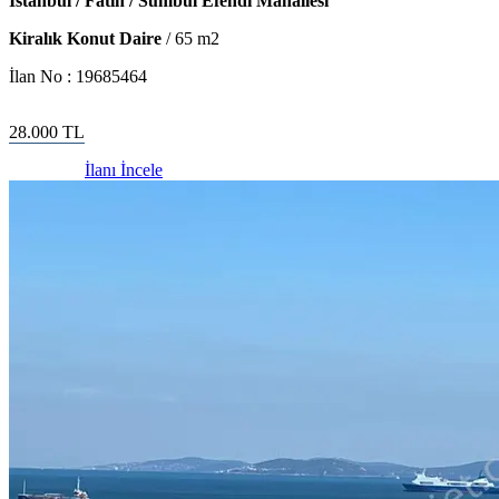
İstanbul / Fatih / Sümbül Efendi Mahallesi
Kiralık Konut Daire
/
65
m2
İlan No :
19685464
28.000
TL
İlanı İncele