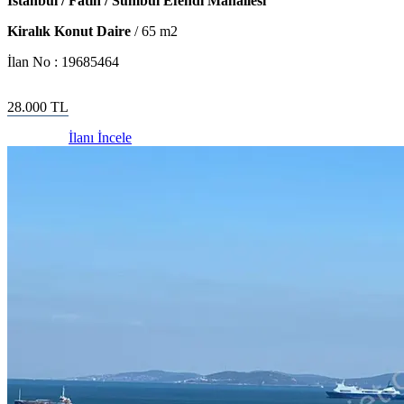
İstanbul / Fatih / Sümbül Efendi Mahallesi
Kiralık Konut Daire
/
65
m2
İlan No :
19685464
28.000
TL
İlanı İncele