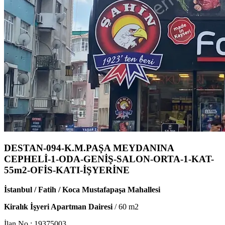
DESTAN-094-K.M.PAŞA MEYDANINA
CEPHELİ-1-ODA-GENİŞ-SALON-ORTA-1-KAT-
55m2-OFİS-KATI-İŞYERİNE
İstanbul / Fatih / Koca Mustafapaşa Mahallesi
Kiralık İşyeri Apartman Dairesi
/
60
m2
İlan No :
19375003