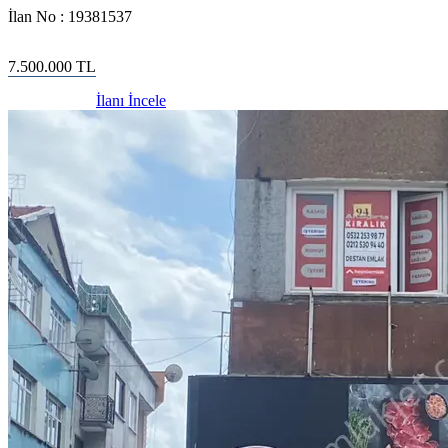
İlan No :
19381537
7.500.000
TL
İlanı İncele