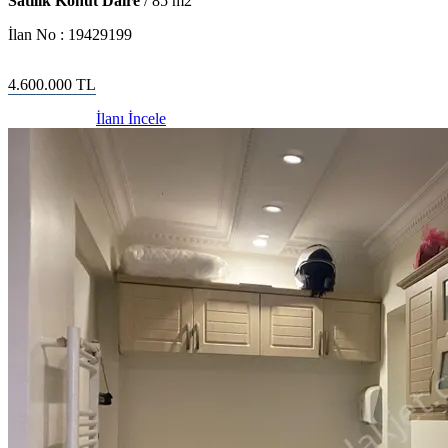
Satılık Konut Daire
/
85
m2
İlan No :
19429199
4.600.000
TL
İlanı İncele