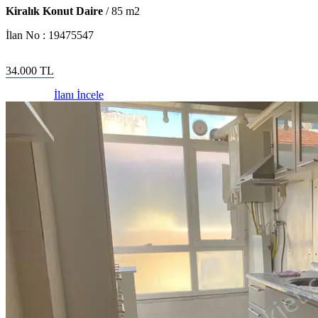
Kiralık Konut Daire
/
85
m2
İlan No :
19475547
34.000
TL
İlanı İncele